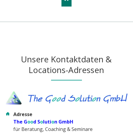
Unsere Kontaktdaten &
Locations-Adressen
Adresse
The G
oo
d S
o
luti
o
n GmbH
für Beratung, Coaching & Seminare