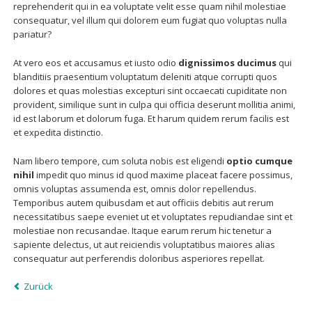
reprehenderit qui in ea voluptate velit esse quam nihil molestiae
consequatur, vel illum qui dolorem eum fugiat quo voluptas nulla
pariatur?
At vero eos et accusamus et iusto odio
dignissimos ducimus
qui
blanditiis praesentium voluptatum deleniti atque corrupti quos
dolores et quas molestias excepturi sint occaecati cupiditate non
provident, similique sunt in culpa qui officia deserunt mollitia animi,
id est laborum et dolorum fuga. Et harum quidem rerum facilis est
et expedita distinctio.
Nam libero tempore, cum soluta nobis est eligendi
optio cumque
nihil
impedit quo minus id quod maxime placeat facere possimus,
omnis voluptas assumenda est, omnis dolor repellendus.
Temporibus autem quibusdam et aut officiis debitis aut rerum
necessitatibus saepe eveniet ut et voluptates repudiandae sint et
molestiae non recusandae. Itaque earum rerum hic tenetur a
sapiente delectus, ut aut reiciendis voluptatibus maiores alias
consequatur aut perferendis doloribus asperiores repellat.
Zurück