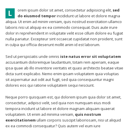
orem ipsum dolor sit amet, consectetur adipisicing elit,
sed
L
do eiusmod tempor
incididunt ut labore et dolore magna
aliqua. Ut enim ad minim veniam, quis nostrud exercitation ullamco
laboris nisi ut aliquip ex ea commodo consequat. Duis aute irure
dolor in reprehenderit in voluptate velit esse cillum dolore eu fugiat
nulla pariatur. Excepteur sint occaecat cupidatat non proident, sunt
in culpa qui officia deserunt mollit anim id est laborum.
Sed ut perspiciatis unde omnis
iste natus error sit voluptatem
accusantium doloremque laudantium, totam rem aperiam, eaque
ipsa quae ab illo inventore veritatis et quasi architecto beatae vitae
dicta sunt explicabo. Nemo enim ipsam voluptatem quia voluptas
sit aspernatur aut odit aut fugit, sed quia consequuntur magni
dolores eos qui ratione voluptatem sequi nesciunt.
Neque porro quisquam est, qui dolorem ipsum quia dolor sit amet,
consectetur, adipisci velit, sed quia non numquam eius modi
tempora incidunt ut labore et dolore magnam aliquam quaerat
voluptatem. Ut enim ad minima veniam,
quis nostrum
exercitationem
ullam corporis suscipit laboriosam, nisi ut aliquid
ex ea commodi consequatur? Quis autem vel eum iure