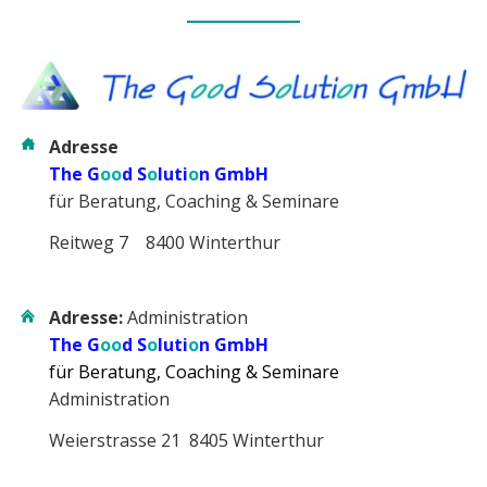
Adresse
The G
oo
d S
o
luti
o
n GmbH
für Beratung, Coaching & Seminare
Reitweg 7 8400 Winterthur
Adresse:
Administration
The G
oo
d S
o
luti
o
n GmbH
für Beratung, Coaching & Seminare
Administration
Weierstrasse 21 8405 Winterthur