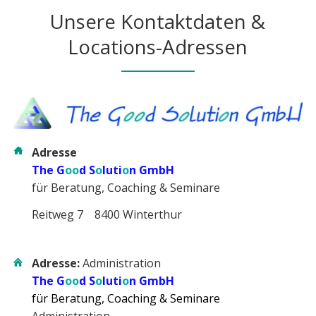
Unsere Kontaktdaten &
Locations-Adressen
Adresse
The G
oo
d S
o
luti
o
n GmbH
für Beratung, Coaching & Seminare
Reitweg 7 8400 Winterthur
Adresse:
Administration
The G
oo
d S
o
luti
o
n GmbH
für Beratung, Coaching & Seminare