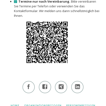
Termine nur nach Vereinbarung.
Bitte vereinbaren
Sie Termine per Telefon oder verwenden Sie das
Kontaktformular. Wir melden uns dann schnellstmöglich bei
Ihnen.
Facebook
Facebook
Xing -
Linkedin
- owi
- owi
Albert
- Albert
zentrum
zentrum
Hiltebrand
Hiltebrand
NAVIGATION
HOME
ORGANISATIONSBEZOGEN
PERSONENBEZOGEN