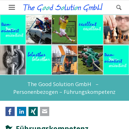
The Good Solution GmbH –
Personenbezogen – Führungskompetenz
Facebook
LinkedIn
Xing
E-mail
Führungskompetenz