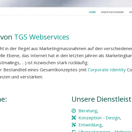
- von
TGS Webservices
eht in der Regel aus Marketingmassnahmen auf den verschiedene
lle Ebene, das Internet hat in den letzten Jahren als Marketin
mailings, …) ist inzwischen stark rückläufig.
aler Bestandteil eines Gesamtkonzeptes (mit
Corporate Identity
Co
änzen und verstärken.
he:
Unsere Dienstleis
Beratung
,
Konzeption - Design
,
Entwicklung
,
Übersetzungen - Mehrspr