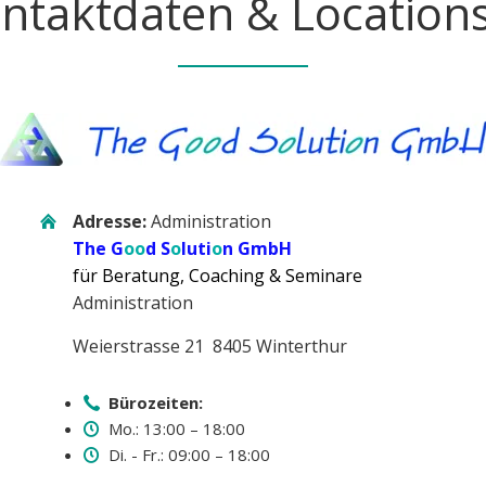
ntaktdaten & Location
Adresse:
Administration
The G
oo
d S
o
luti
o
n GmbH
für Beratung, Coaching & Seminare
Administration
Weierstrasse 21 8405 Winterthur
Bürozeiten:
Mo.: 13:00 – 18:00
Di. - Fr.: 09:00 – 18:00