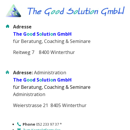
Adresse
The G
oo
d S
o
luti
o
n GmbH
für Beratung, Coaching & Seminare
Reitweg 7 8400 Winterthur
Adresse:
Administration
The G
oo
d S
o
luti
o
n GmbH
für Beratung, Coaching & Seminare
Administration
Weierstrasse 21 8405 Winterthur
Phone
052 233 97 37 *