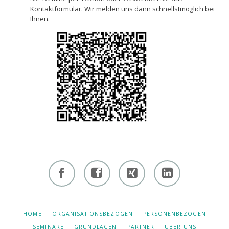
Kontaktformular. Wir melden uns dann schnellstmöglich bei
Ihnen.
Facebook
Facebook
Xing -
Linkedin
- owi
- owi
Albert
- Albert
zentrum
zentrum
Hiltebrand
Hiltebrand
NAVIGATION
HOME
ORGANISATIONSBEZOGEN
PERSONENBEZOGEN
ÜBERSPRINGEN
winterthur
netzwerk
SEMINARE
GRUNDLAGEN
PARTNER
ÜBER UNS