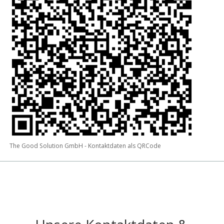
The Good Solution GmbH - Kontaktdaten als QRCode