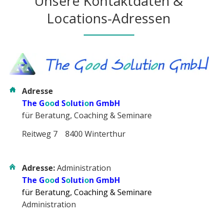
Unsere Kontaktdaten &
Locations-Adressen
Adresse
The G
oo
d S
o
luti
o
n GmbH
für Beratung, Coaching & Seminare
Reitweg 7 8400 Winterthur
Adresse:
Administration
The G
oo
d S
o
luti
o
n GmbH
für Beratung, Coaching & Seminare
Administration