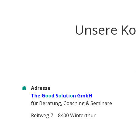
Unsere Ko
Adresse
The G
oo
d S
o
luti
o
n GmbH
für Beratung, Coaching & Seminare
Reitweg 7 8400 Winterthur