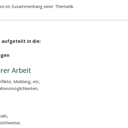
rson im Zusammenhang einer Thematik.
ufgeteilt in die:
ngen
er Arbeit
likte, Mobbing, etc,
ltensmöglichkeiten,
ials,
ichtweise,