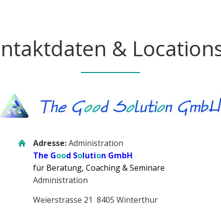
ntaktdaten & Location
Adresse:
Administration
The G
oo
d S
o
luti
o
n GmbH
für Beratung, Coaching & Seminare
Administration
Weierstrasse 21 8405 Winterthur