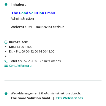
Inhaber:
The G
oo
d S
o
luti
o
n GmbH
Administration
Weierstr. 21 8405 Winterthur
Bürozeiten:
Mo.:
13:00-18:00
Di. - Fr.:
09:00–12:00 14:00-18:00
Telefon
052 233 97 37 * mit Combox
Kontaktformular
Web-Management & -Administration durch:
The Good Solution GmbH
|
TGS Webservices