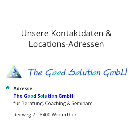
Unsere Kontaktdaten &
Locations-Adressen
Adresse
The G
oo
d S
o
luti
o
n GmbH
für Beratung, Coaching & Seminare
Reitweg 7 8400 Winterthur