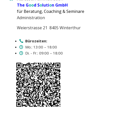
The G
oo
d S
o
luti
o
n GmbH
für Beratung, Coaching & Seminare
Administration
Weierstrasse 21 8405 Winterthur
Bürozeiten:
Mo.: 13:00 – 18:00
Di. - Fr.: 09:00 – 18:00