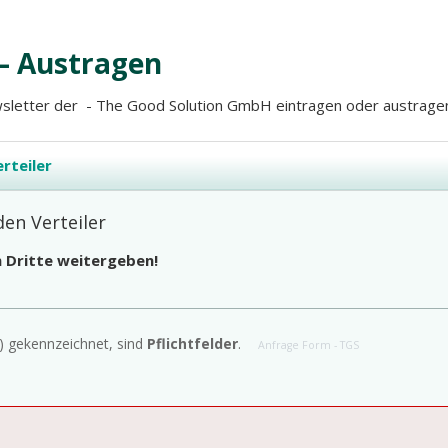
– Austragen
Newsletter der - The Good Solution GmbH eintragen oder austrage
rteiler
den Verteiler
n Dritte weitergeben!
) gekennzeichnet, sind
Pflichtfelder
.
Anfrage Form - TGS