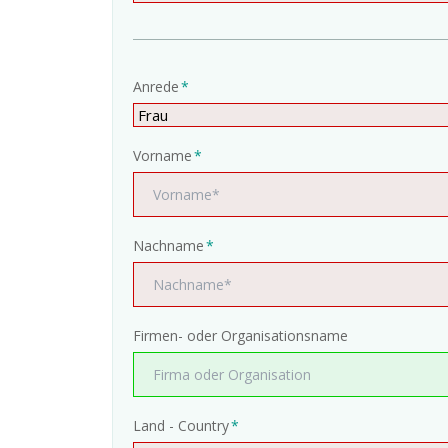
Pflichtfeld
Anrede
*
Pflichtfeld
Vorname
*
Pflichtfeld
Nachname
*
Firmen- oder Organisationsname
Pflichtfeld
Land - Country
*