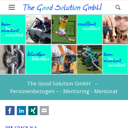
The Good Solution GmbH –
Personenbezogen – - Mentoring - Mentorat
Facebook
LinkedIn
Xing
E-mail
DER COACH ALS