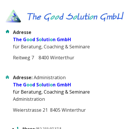
Adresse
The G
oo
d S
o
luti
o
n GmbH
für Beratung, Coaching & Seminare
Reitweg 7 8400 Winterthur
Adresse:
Administration
The G
oo
d S
o
luti
o
n GmbH
für Beratung, Coaching & Seminare
Administration
Weierstrasse 21 8405 Winterthur
Phone
052 233 97 37 *