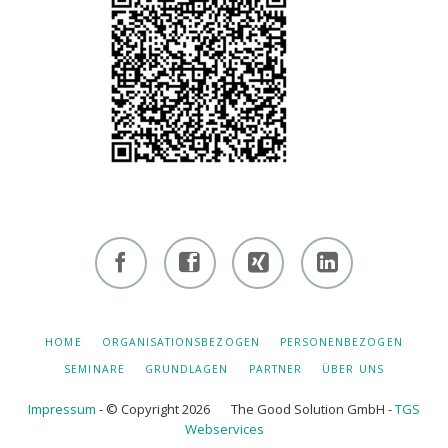
Facebook
Facebook
Xing -
Linkedin
- owi
- owi
Albert
- Albert
zentrum
zentrum
Hiltebrand
Hiltebrand
NAVIGATION
HOME
ORGANISATIONSBEZOGEN
PERSONENBEZOGEN
ÜBERSPRINGEN
winterthur
netzwerk
SEMINARE
GRUNDLAGEN
PARTNER
ÜBER UNS
Impressum
- © Copyright 2026 The Good Solution GmbH -
TGS
Webservices